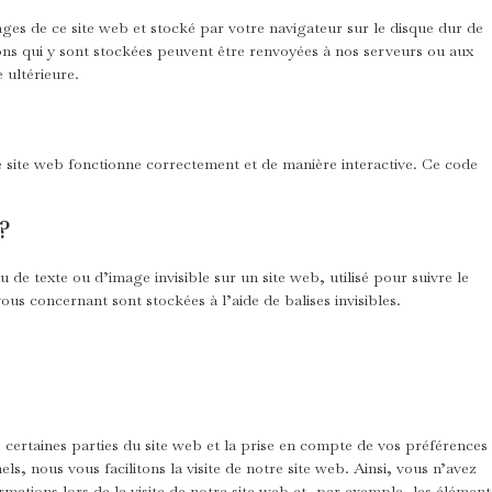
ages de ce site web et stocké par votre navigateur sur le disque dur de
ons qui y sont stockées peuvent être renvoyées à nos serveurs ou aux
 ultérieure.
e site web fonctionne correctement et de manière interactive. Ce code
 ?
u de texte ou d’image invisible sur un site web, utilisé pour suivre le
vous concernant sont stockées à l’aide de balises invisibles.
 certaines parties du site web et la prise en compte de vos préférences
ls, nous vous facilitons la visite de notre site web. Ainsi, vous n’avez
rmations lors de la visite de notre site web et, par exemple, les élément