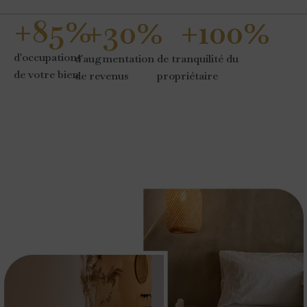
+
85
%
+
30
%
+
100
%
d'occupations
d'augmentation
de tranquilité du
de votre bien
de revenus
propriétaire