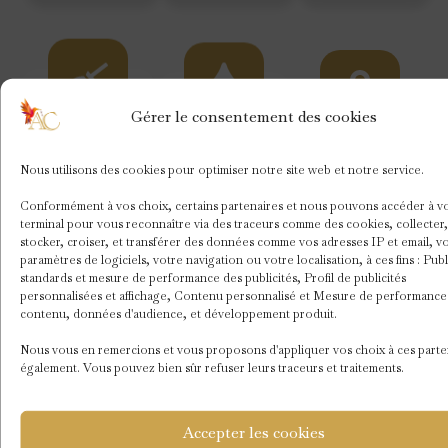
Gérer le consentement des cookies
Ménage
Blanchisserie
Services
personnal
Nous utilisons des cookies pour optimiser notre site web et notre service.
Un entretien
Un linge
Conformément à vos choix, certains partenaires et nous pouvons accéder à v
complet du
toujours
Les
terminal pour vous reconnaître via des traceurs comme des cookies, collecter,
logement
propre, frais
stocker, croiser, et transférer des données comme vos adresses IP et email, v
demandes
garantissant
et
paramètres de logiciels, votre navigation ou votre localisation, à ces fins : Publ
spécifiques
standards et mesure de performance des publicités, Profil de publicités
un confort
parfaitement
sont prises
personnalisées et affichage, Contenu personnalisé et Mesure de performance
optimal pour
préparé pour
contenu, données d'audience, et développement produit.
en charge
chaque
chaque
permettant
Nous vous en remercions et vous proposons d'appliquer vos choix à ces parte
séjour.
arrivée.
un séjour
également. Vous pouvez bien sûr refuser leurs traceurs et traitements.
agréable et
unique.
Accepter les cookies