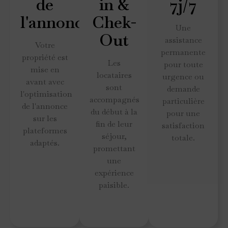
de
in &
7j/7
l'annonce
Chek-
Une
Out
assistance
Votre
permanente
propriété est
Les
pour toute
mise en
locataires
urgence ou
avant avec
sont
demande
l'optimisation
accompagnés
particulière
de l'annonce
du début à la
pour une
sur les
fin de leur
satisfaction
plateformes
séjour,
totale.
adaptés.
promettant
une
expérience
paisible.